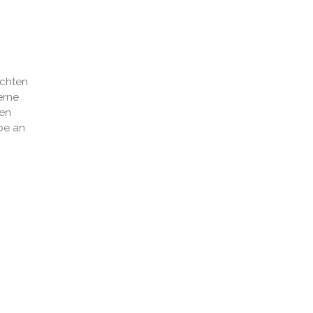
chten
erne
den
be an