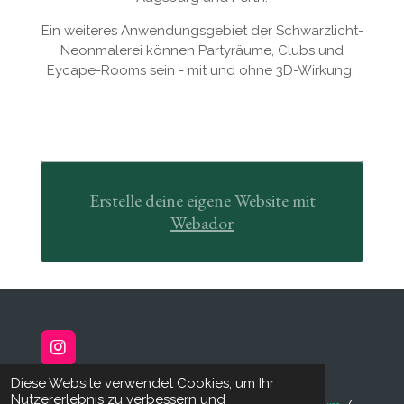
Ein weiteres Anwendungsgebiet der Schwarzlicht-
Neonmalerei können Partyräume, Clubs und
Eycape-Rooms sein - mit und ohne 3D-Wirkung.
Erstelle deine eigene Website mit
Webador
I
n
Diese Website verwendet Cookies, um Ihr
s
WandundKunst! Michaela Spatz / Grafik- und
Nutzererlebnis zu verbessern und
t